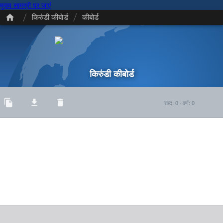
मुख्य सामग्री पर जाएं
/
/
किरुंडी कीबोर्ड
कीबोर्ड
किरुंडी कीबोर्ड
शब्द
:
0
·
वर्ण
:
0