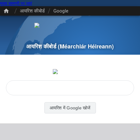
मुख्य सामग्री पर जाएं
/
/
आयरिश कीबोर्ड
Google
आयरिश कीबोर्ड
(Méarchlár Héireann)
आयरिश में Google खोजें