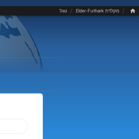
/
/
מקלדת Elder-Futhark
גוגל