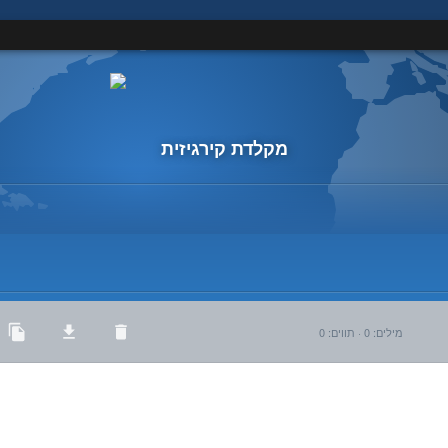
מקלדת קירגיזית
מילים
:
0
·
תווים
:
0