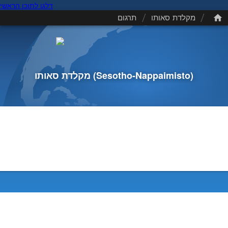
דלגו לתוכן הראשי
/
/
מקלדת סאותו
תרגום
(Sesotho-Nappaimisto)
מקלדת סאותו