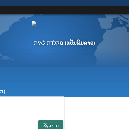
(ແປ້ນ​ພິມ​ລາວ)
מקלדת לאית
ວ)
תרגם