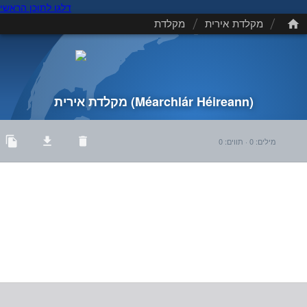
דלגו לתוכן הראשי
/
/
מקלדת אירית
מקלדת
(Méarchlár Héireann)
מקלדת אירית
מילים
:
0
·
תווים
:
0