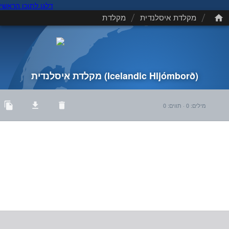
דלגו לתוכן הראשי
/
/
מקלדת איסלנדית
מקלדת
(Icelandic Hljómborð)
מקלדת איסלנדית
מילים
:
0
·
תווים
:
0