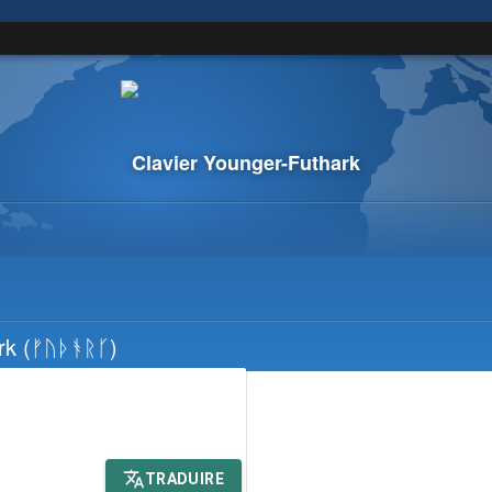
Clavier Younger-Futhark
rk
(ᚠᚢᚦᚬᚱᚴ)
TRADUIRE