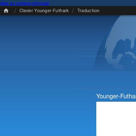
Aller au contenu principal
/
/
Clavier Younger-Futhark
Traduction
Younger-Futha