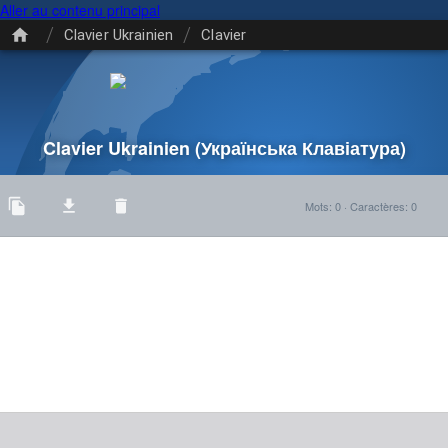
Aller au contenu principal
/
/
Clavier Ukrainien
Clavier
Clavier Ukrainien
(Українська Клавіатура)
Mots
:
0
·
Caractères
:
0