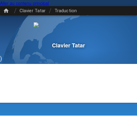
Aller au contenu principal
/
/
Clavier Tatar
Traduction
Clavier Tatar
)