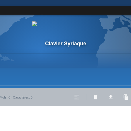
Clavier Syriaque
Mots
:
0
·
Caractères
:
0