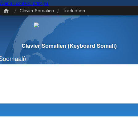
Aller au contenu principal
/
/
Clavier Somalien
Traduction
Clavier Somalien
(Keyboard Somali)
Soomaali)