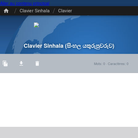
Aller au contenu principal
/
/
Clavier Sinhala
Clavier
Clavier Sinhala
(සිංහල යතුරුපුවරුව)
Mots
:
0
·
Caractères
:
0