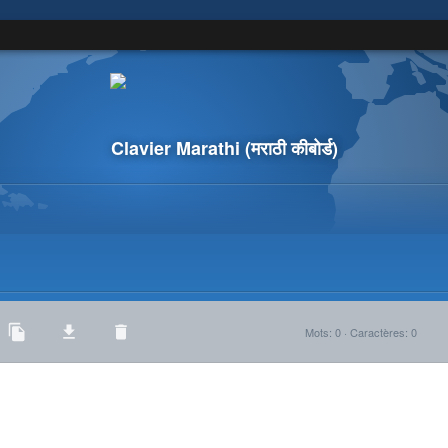
Clavier Marathi
(मराठी कीबोर्ड)
Mots
:
0
·
Caractères
:
0