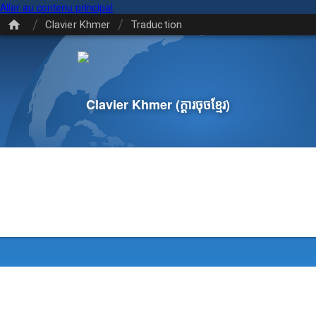
Aller au contenu principal
/
/
Clavier Khmer
Traduction
Clavier Khmer
(ក្តា​រ​ចុច​ខ្មែរ)