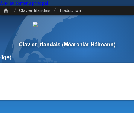
Aller au contenu principal
/
/
Clavier Irlandais
Traduction
Clavier Irlandais
(Méarchlár Héireann)
lge)