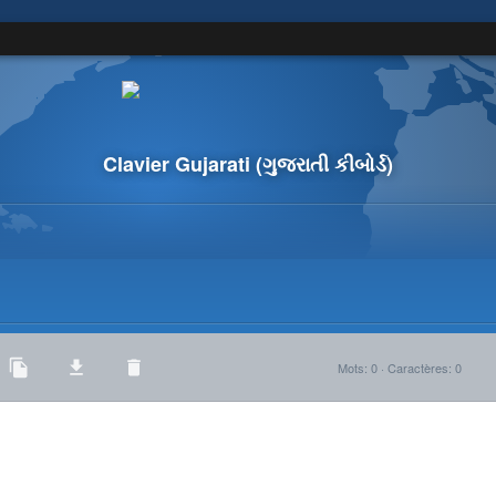
Clavier Gujarati
(ગુજરાતી કીબોર્ડ)
Mots
:
0
·
Caractères
:
0