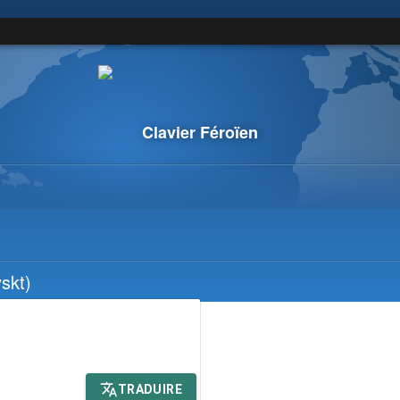
Clavier Féroïen
skt)
TRADUIRE