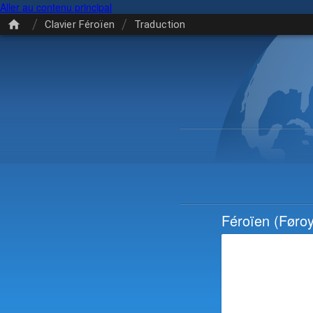
Aller au contenu principal
/
/
Clavier Féroïen
Traduction
Féroïen
(Føroy