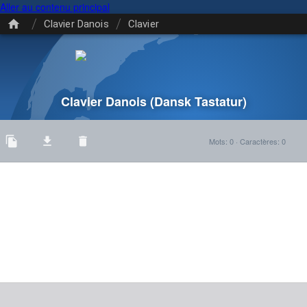
Aller au contenu principal
/
/
Clavier Danois
Clavier
Clavier Danois
(Dansk Tastatur)
Mots
:
0
·
Caractères
:
0