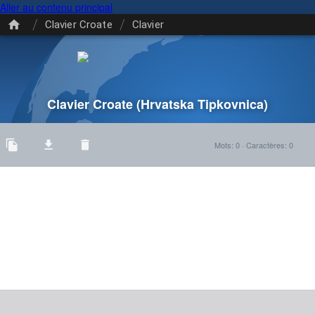
Aller au contenu principal
/
/
Clavier Croate
Clavier
Clavier Croate
(Hrvatska Tipkovnica)
Mots
:
0
·
Caractères
:
0