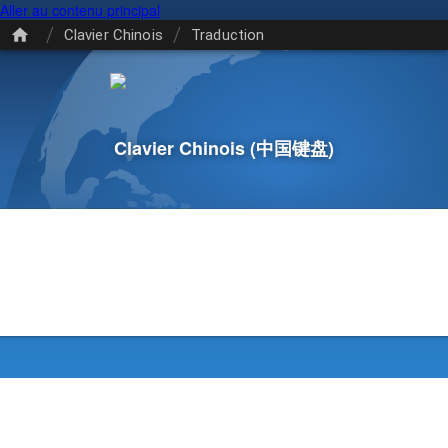
Aller au contenu principal
/
/
Clavier Chinois
Traduction
Clavier Chinois
(中国键盘)
)