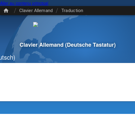
Aller au contenu principal
/
/
Clavier Allemand
Traduction
Clavier Allemand
(Deutsche Tastatur)
tsch)