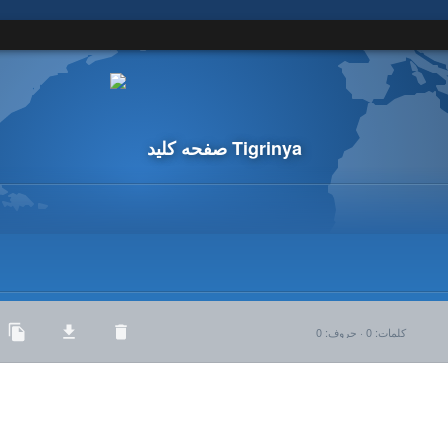
صفحه کلید Tigrinya
کلمات
:
0
·
حروف
:
0