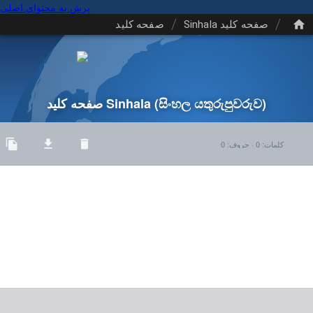
پرش به محتوای اصلی
/
/
صفحه کلید Sinhala
صفحه کلید
(සිංහල යතුරුපුවරුව)
صفحه کلید Sinhala
کلمات
:
0
·
حروف
:
0