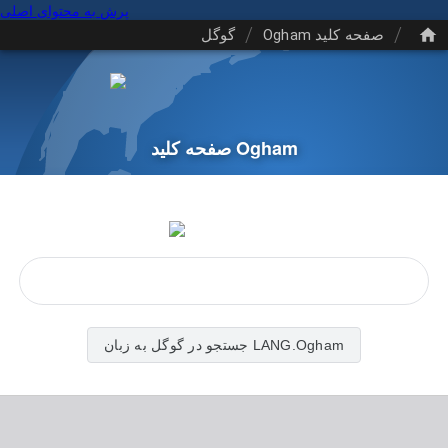
پرش به محتوای اصلی
/
/
صفحه کلید Ogham
گوگل
صفحه کلید Ogham
جستجو در گوگل به زبان LANG.Ogham