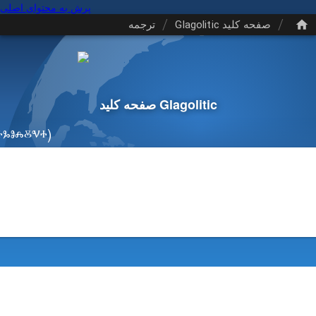
پرش به محتوای اصلی
/
/
صفحه کلید Glagolitic
ترجمه
صفحه کلید Glagolitic
ⰳⱁⰾⰻⱌⰰ)