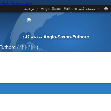
پرش به محتوای اصلی
/
/
صفحه کلید Anglo-Saxon-Futhorc
ترجمه
صفحه کلید Anglo-Saxon-Futhorc
Futhorc
(ᚠᚢᚦᚩᚱᚳ)