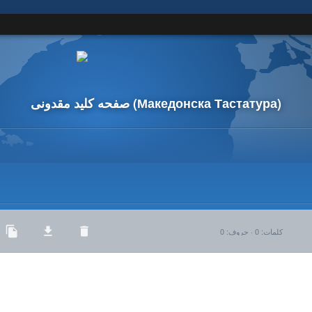
(Македонска Тастатура)
صفحه کلید مقدونی
کلمات
:
0
·
حروف
:
0