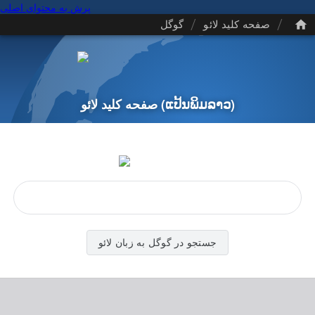
پرش به محتوای اصلی
/
/
صفحه کلید لائو
گوگل
(ແປ້ນ​ພິມ​ລາວ)
صفحه کلید لائو
جستجو در گوگل به زبان لائو