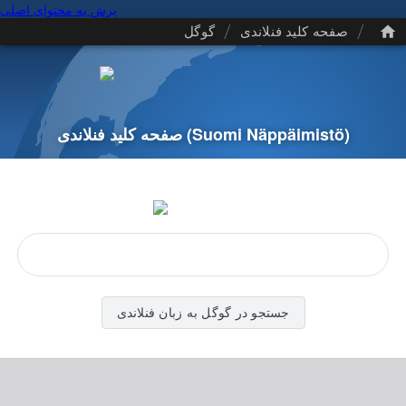
پرش به محتوای اصلی
/
/
صفحه کلید فنلاندی
گوگل
(Suomi Näppäimistö)
صفحه کلید فنلاندی
جستجو در گوگل به زبان فنلاندی