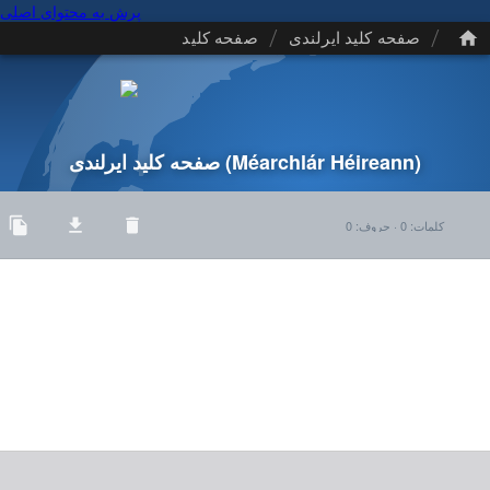
پرش به محتوای اصلی
/
/
صفحه کلید ایرلندی
صفحه کلید
(Méarchlár Héireann)
صفحه کلید ایرلندی
کلمات
:
0
·
حروف
:
0