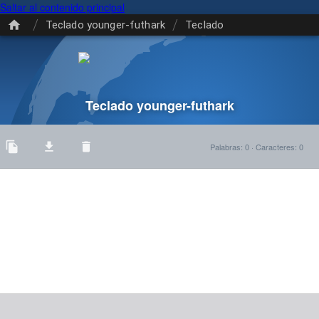
Saltar al contenido principal
/
/
Teclado younger-futhark
Teclado
Teclado younger-futhark
Palabras
:
0
·
Caracteres
:
0