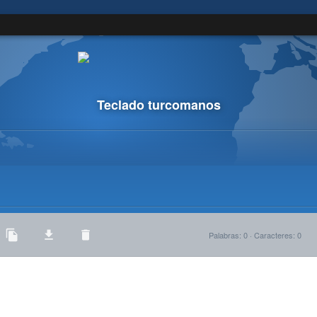
Teclado turcomanos
Palabras
:
0
·
Caracteres
:
0