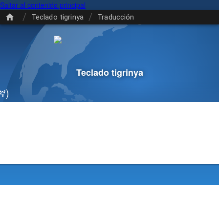
Saltar al contenido principal
/
/
Teclado tigrinya
Traducción
Teclado tigrinya
ኛ)