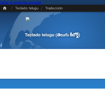
Saltar al contenido principal
/
/
Teclado telugu
Traducción
Teclado telugu
(తెలుగు కీబోర్డ్)
ు)