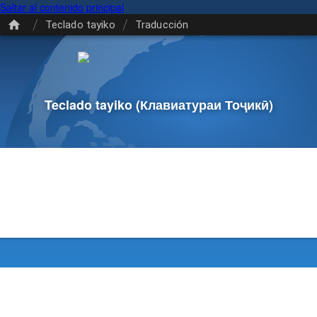
Saltar al contenido principal
/
/
Teclado tayiko
Traducción
Teclado tayiko
(Клавиатураи Тоҷикӣ)