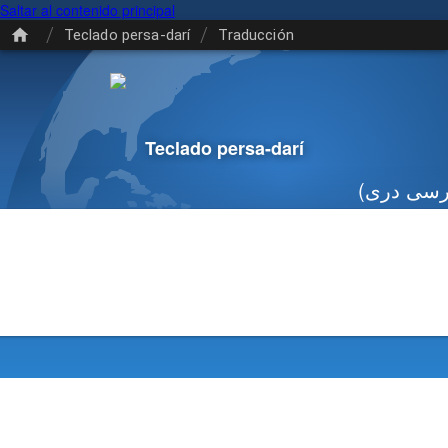
Saltar al contenido principal
/
/
Teclado persa-darí
Traducción
Teclado persa-darí
(رسی دری