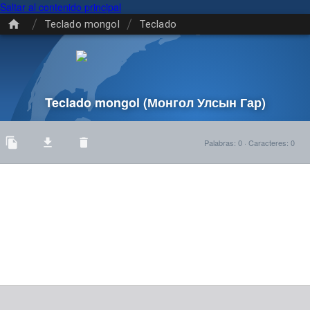
Saltar al contenido principal
/
/
Teclado mongol
Teclado
Teclado mongol
(Монгол Улсын Гар)
Palabras
:
0
·
Caracteres
:
0