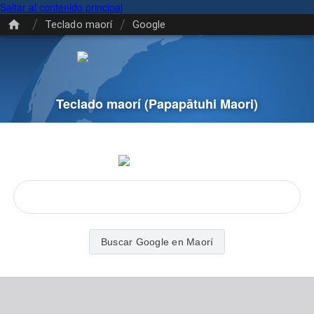
Saltar al contenido principal
/
/
Teclado maorí
Google
Teclado maorí
(Papapātuhi Maori)
Buscar Google en Maorí