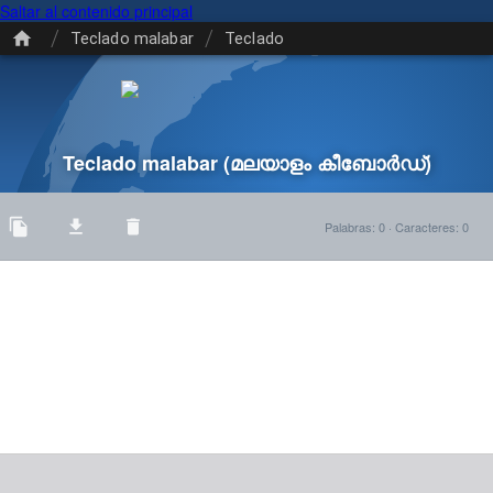
Saltar al contenido principal
/
/
Teclado malabar
Teclado
Teclado malabar
(മലയാളം കീബോർഡ്)
Palabras
:
0
·
Caracteres
:
0