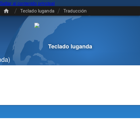
Saltar al contenido principal
/
/
Teclado luganda
Traducción
Teclado luganda
da)