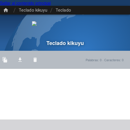
Saltar al contenido principal
/
/
Teclado kikuyu
Teclado
Teclado kikuyu
Palabras
:
0
·
Caracteres
:
0