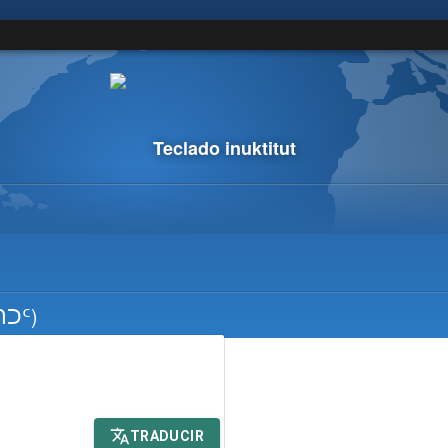
Teclado inuktitut
ᑎᑐᑦ)
TRADUCIR