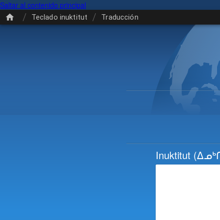
Saltar al contenido principal
/
/
Teclado inuktitut
Traducción
Inuktitut
(ᐃᓄᒃ