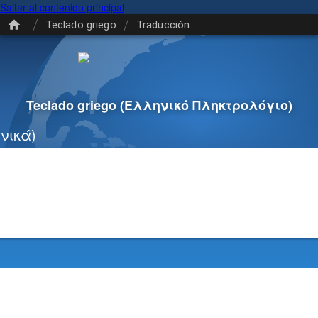
Saltar al contenido principal
/
/
Teclado griego
Traducción
Teclado griego
(Ελληνικό Πληκτρολόγιο)
νικά)