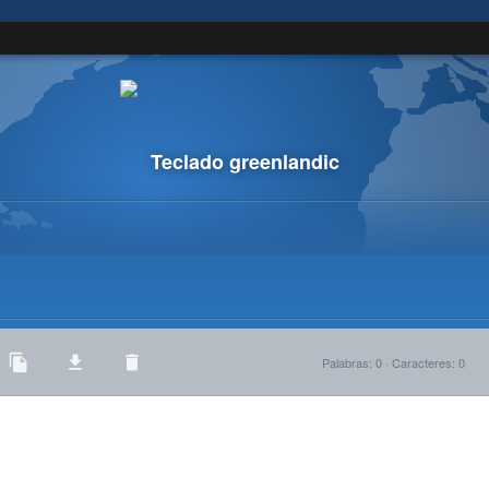
Teclado greenlandic
Palabras
:
0
·
Caracteres
:
0