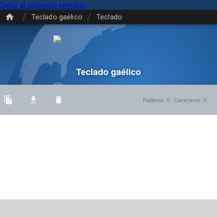
Saltar al contenido principal
/
/
Teclado gaélico
Teclado
Teclado gaélico
Palabras
:
0
·
Caracteres
:
0