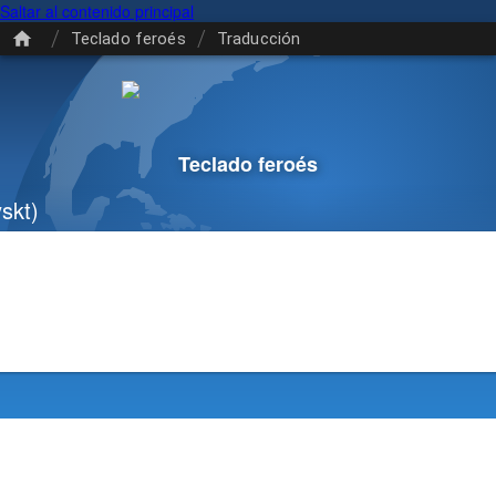
Saltar al contenido principal
/
/
Teclado feroés
Traducción
Teclado feroés
skt)