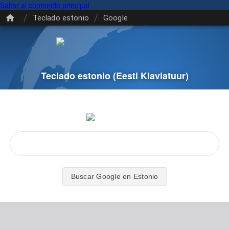
Saltar al contenido principal
/
/
Teclado estonio
Google
Teclado estonio
(Eesti Klaviatuur)
Buscar Google en Estonio