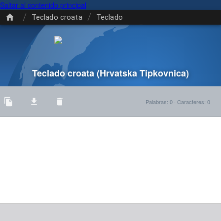
Saltar al contenido principal
/
/
Teclado croata
Teclado
Teclado croata
(Hrvatska Tipkovnica)
Palabras
:
0
·
Caracteres
:
0